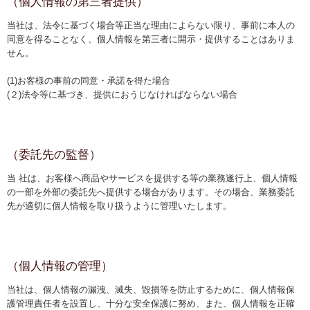
（個人情報の第三者提供）
ポイントについて
当社は、法令に基づく場合等正当な理由によらない限り、事前に本人の
同意を得ることなく、個人情報を第三者に開示・提供することはありま
プライバシーポリシー
せん。
よくある質問
(1)お客様の事前の同意・承諾を得た場合
(２)法令等に基づき、提供におうじなければならない場合
お客様の声
お茶との付き合い方
（委託先の監督）
お茶を愉しむワンポイント
当 社は、お客様へ商品やサービスを提供する等の業務遂行上、個人情報
お茶のおいしい淹れ方
の一部を外部の委託先へ提供する場合があります。その場合、業務委託
先が適切に個人情報を取り扱うように管理いたします。
急須の上手な取扱い方
お茶の保存方法
運営会社
（個人情報の管理）
当社は、個人情報の漏洩、滅失、毀損等を防止するために、個人情報保
運営会社
護管理責任者を設置し、十分な安全保護に努め、また、個人情報を正確