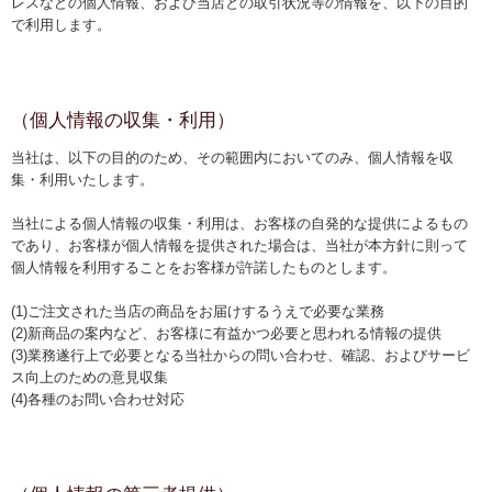
レスなどの個人情報、および当店との取引状況等の情報を、以下の目的
で利用します。
健康茶
かめりあの健康茶
（個人情報の収集・利用）
かめりあの食品・茶器
当社は、以下の目的のため、その範囲内においてのみ、個人情報を収
ギフト
集・利用いたします。
当社による個人情報の収集・利用は、お客様の自発的な提供によるもの
キャンペーン
であり、お客様が個人情報を提供された場合は、当社が本方針に則って
個人情報を利用することをお客様が許諾したものとします。
コンセプト
(1)ご注文された当店の商品をお届けするうえで必要な業務
ショッピングガイド
(2)新商品の案内など、お客様に有益かつ必要と思われる情報の提供
(3)業務遂行上で必要となる当社からの問い合わせ、確認、およびサービ
ショッピングガイド
ス向上のための意見収集
(4)各種のお問い合わせ対応
はじめての方へ
支払い・送料について
特定商取引法に基づく表示