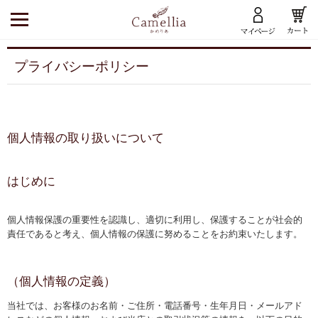
プライバシーポリシー
トップ
かめりあのブランド
かめりあのブランド
個人情報の取り扱いについて
ころる
はじめに
マイブレンド
かざはな
個人情報保護の重要性を認識し、適切に利用し、保護することが社会的
香の雫 Aroma Drop
責任であると考え、個人情報の保護に努めることをお約束いたします。
かめりあの商品
（個人情報の定義）
かめりあの商品
当社では、お客様のお名前・ご住所・電話番号・生年月日・メールアド
食品・茶器