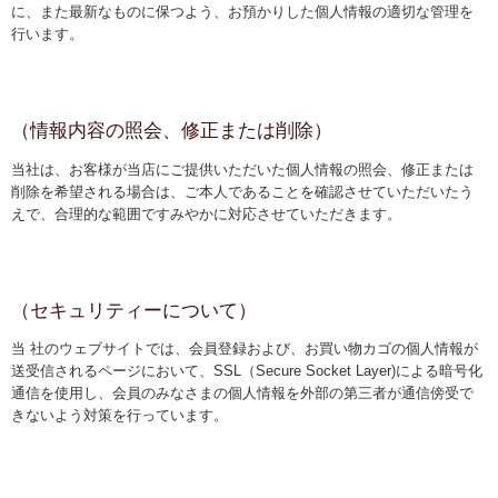
こだわり
に、また最新なものに保つよう、お預かりした個人情報の適切な管理を
行います。
ピックアップ特集
お茶全書
（情報内容の照会、修正または削除）
お茶全書
当社は、お客様が当店にご提供いただいた個人情報の照会、修正または
お茶は飲むマスク
削除を希望される場合は、ご本人であることを確認させていただいたう
えで、合理的な範囲ですみやかに対応させていただきます。
サイトマップ
（セキュリティーについて）
当 社のウェブサイトでは、会員登録および、お買い物カゴの個人情報が
送受信されるページにおいて、SSL（Secure Socket Layer)による暗号化
通信を使用し、会員のみなさまの個人情報を外部の第三者が通信傍受で
きないよう対策を行っています。