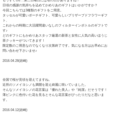
もうすぐ5月…第二日曜日には母の日がありますね！
日頃の感謝の気持ちを込めてかめりあのギフトはいかがですか？
今回こちらでは3種類のギフトをご用意。
タッセルが可愛いポーチギフト、可愛らしいプリザーブドフラワーギフ
ト、
これからの時期に大活躍間違いなしのフィルターインボトルのギフトで
す♪
どのギフトにもかめりあスタッフ厳選の新茶と女性に人気の高いほうじ
茶クッキーがついてきます！
限定数のご用意なのでなくなり次第終了です。気になる方はお早めにお
問い合わせ下さいませ♪
2016.04.28(岩崎)
全国で桜が見頃を迎えてますね。
近所のソメイヨシノも満開を迎え綺麗に咲いていました。
そんなソメイヨシノの花言葉は『優れた美人』や『純潔』だそうです！
薄ピンクに色付いた花を見るとそんな花言葉がぴったりだなと思いま
す。
2016.04.12(岩崎)