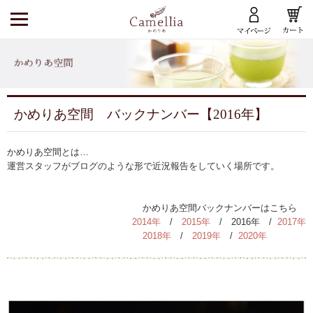
トップ
かめりあのブランド
かめりあ空間 バックナンバー【2016年】
かめりあのブランド
かめりあ空間とは…
ころる
運営スタッフがブログのような形で近況報告をしていく場所です。
マイブレンド
かざはな
かめりあ空間バックナンバーはこちら
2014年
/
2015年
/
2016年
/
2017年
香の雫 Aroma Drop
2018年
/
2019年
/
2020年
かめりあの商品
かめりあの商品
食品・茶器