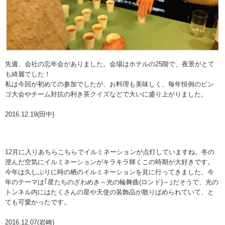
ポイントについて
プライバシーポリシー
よくある質問
先週、会社の忘年会がありました。会場はホテルの25階で、夜景がとて
も綺麗でした！
お客様の声
私は今回が初めての参加でしたが、お料理も美味しく、毎年恒例のビン
ゴ大会やチーム対抗の利き茶クイズなどで大いに盛り上がりました。
お茶との付き合い方
2016.12.19(田中)
お茶を愉しむワンポイント
お茶のおいしい淹れ方
12月に入りあちらこちらでイルミネーションが点灯していますね。冬の
急須の上手な取扱い方
澄んだ空気にイルミネーションがキラキラ輝くこの時期が大好きです。
お茶の保存方法
今年は久しぶりに時の栖のイルミネーションを見に行ってきました。今
年のテーマは｢星たちのざわめき～光の輪舞曲(ロンド)～｣だそうで、光の
運営会社
トンネル内にはたくさんの星や天使の装飾品が散りばめられていて、と
ても可愛かったです。
運営会社
2016.12.07(岩崎)