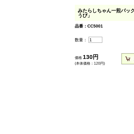
みたらしちゃん一煎パッ
うび」
品番：CC5001
数量：
130
円
価格
(本体価格：
120
円)