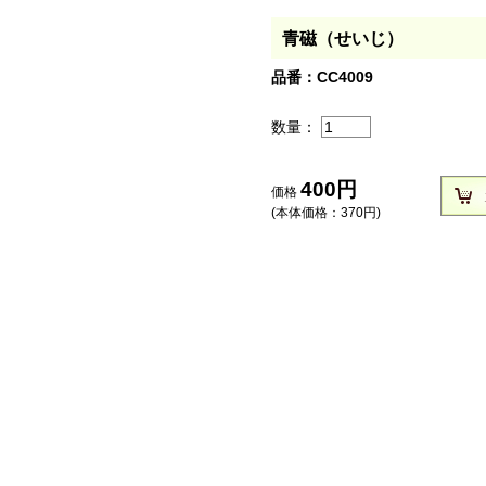
青磁（せいじ）
品番：CC4009
数量：
400
円
価格
(本体価格：
370
円)