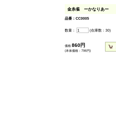
金糸雀 ーかなりあー
品番：CC0005
数量：
(在庫数：
30
)
860
円
価格
(本体価格：
796
円)